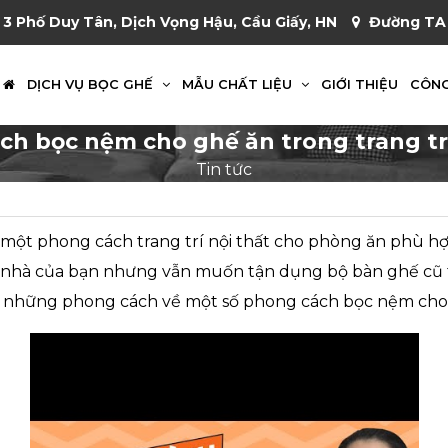
 3 Phố Duy Tân, Dịch Vọng Hậu, Cầu Giấy, HN
Đường TA 
DỊCH VỤ BỌC GHẾ
MẪU CHẤT LIỆU
GIỚI THIỆU
CÔNG
h bọc nệm cho ghế ăn trong trang trí
Tin tức
một phong cách trang trí nội thất cho phòng ăn phù hợ
 nhà của bạn nhưng vẫn muốn tận dụng bộ bàn ghế cũ
ạn những phong cách về một số phong cách bọc nệm cho