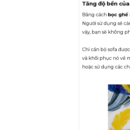
Tăng độ bền của
Bằng cách
bọc ghế 
Người sử dụng sẽ cảm
vậy, bạn sẽ không ph
Chỉ cần bộ sofa đượ
và khôi phục nó về m
hoặc sử dụng các chấ