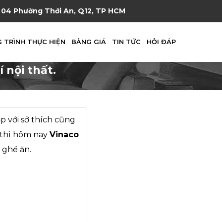
04 Phường Thới An, Q12, TP HCM
 TRÌNH THỰC HIỆN
BẢNG GIÁ
TIN TỨC
HỎI ĐÁP
 nội thất.
p với sở thích cũng
 thì hôm nay
Vinaco
 ghế ăn.