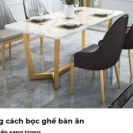
g cách bọc ghế bàn ăn
iển sang trọng