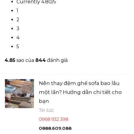
Currently 4.80/5
1
2
3
4
5
4.8
5
sao của
844
đánh giá
Nên thay đệm ghế sofa bao lâu
một lần? Hướng dẫn chi tiết cho
bạn
Tin tức
0968 932 398
0888.609.088