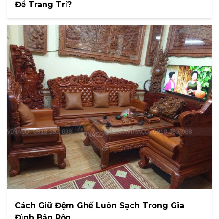
Để Trang Trí?
Cách Giữ Đệm Ghế Luôn Sạch Trong Gia
Đình Bận Rộn