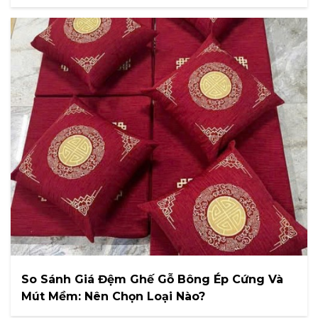
So Sánh Giá Đệm Ghế Gỗ Bông Ép Cứng Và
Mút Mềm: Nên Chọn Loại Nào?