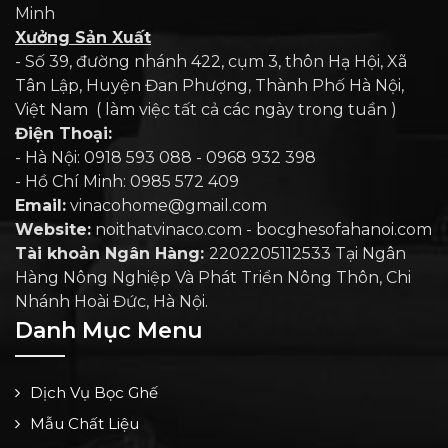
Minh
Xưởng Sản Xuất
- Số 39, đường nhánh 422, cụm 3, thôn Hạ Hội, Xã
Tân Lập, Huyện Đan Phượng, Thành Phố Hà Nội,
Việt Nam ( làm việc tất cả các ngày trong tuần )
Điện Thoại:
- Hà Nội: 0918 593 088 - 0968 932 398
- Hồ Chí Minh: 0985 572 409
Email:
vinacohome@gmail.com
Website:
noithatvinaco.com - bocghesofahanoi.com
Tài khoản Ngân Hàng:
2202205112533 Tại Ngân
Hàng Nông Nghiệp Và Phát Triển Nông Thôn, Chi
Nhánh Hoài Đức, Hà Nội.
Danh Mục Menu
Dịch Vụ Bọc Ghế
Mẫu Chất Liệu