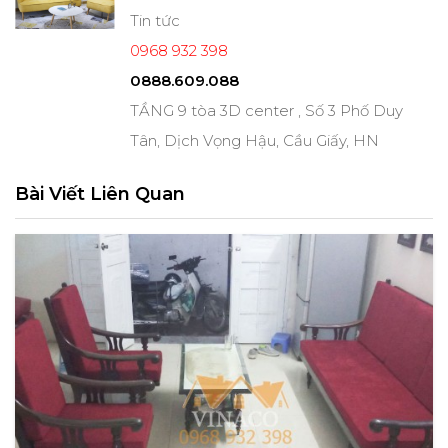
Tin tức
0968 932 398
0888.609.088
TẦNG 9 tòa 3D center , Số 3 Phố Duy
Tân, Dịch Vọng Hậu, Cầu Giấy, HN
Bài Viết Liên Quan