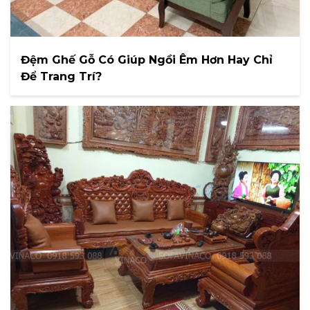
Đệm Ghế Gỗ Có Giúp Ngồi Êm Hơn Hay Chỉ
Để Trang Trí?