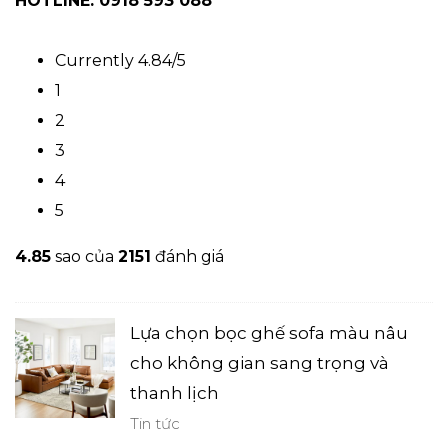
HOTLINE: 0918 593 088
Currently 4.84/5
1
2
3
4
5
4.8
5
sao của
2151
đánh giá
Lựa chọn bọc ghế sofa màu nâu
cho không gian sang trọng và
thanh lịch
Tin tức