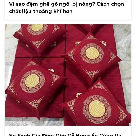
Vì sao đệm ghế gỗ ngồi bị nóng? Cách chọn
chất liệu thoáng khí hơn
So Sánh Giá Đệm Ghế Gỗ Bông Ép Cứng Và