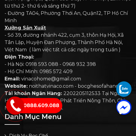
từ thứ 2- thứ 6 và sáng thứ 7)
- Đường TA04, Phường Thới An, Quận12, TP Hồ Chí
Minh
Xưởng Sản Xuất
- Số 39, đường nhánh 422, cụm 3, thôn Hạ Hội, Xã
Tân Lập, Huyện Đan Phượng, Thành Phố Hà Nội,
Việt Nam ( làm việc tất cả các ngày trong tuần )
Điện Thoại:
- Hà Nội: 0918 593 088 - 0968 932 398
- Hồ Chí Minh: 0985 572 409
Email:
vinacohome@gmail.com
Website:
noithatvinaco.com - bocghesofahanoi.com
Tài khoản Ngân Hàng:
2202205112533 Tại Ngân
Hàng Nông Nghiệp Và Phát Triển Nông Thôn, Chi
0888.609.088
Nhánh Hoài Đức, Hà Nội.
Danh Mục Menu
Dịch Vụ Bọc Ghế