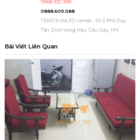
0968 932 398
0888.609.088
TẦNG 9 tòa 3D center , Số 3 Phố Duy
Tân, Dịch Vọng Hậu, Cầu Giấy, HN
Bài Viết Liên Quan