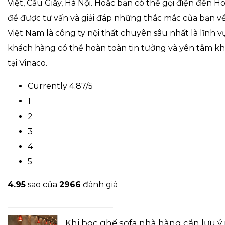
Việt, Cầu Giấy, Hà Nội. Hoặc bạn có thể gọi điện đến H
để được tư vấn và giải đáp những thắc mắc của bạn về
Việt Nam là công ty nội thất chuyên sâu nhất là lĩnh v
khách hàng có thể hoàn toàn tin tưởng và yên tâm khi
tại Vinaco.
Currently 4.87/5
1
2
3
4
5
4.9
5
sao của
2966
đánh giá
Khi bọc ghế sofa nhà hàng cần lưu ý