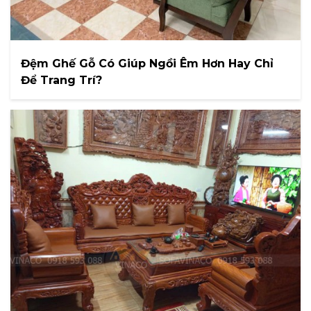
Đệm Ghế Gỗ Có Giúp Ngồi Êm Hơn Hay Chỉ
Để Trang Trí?