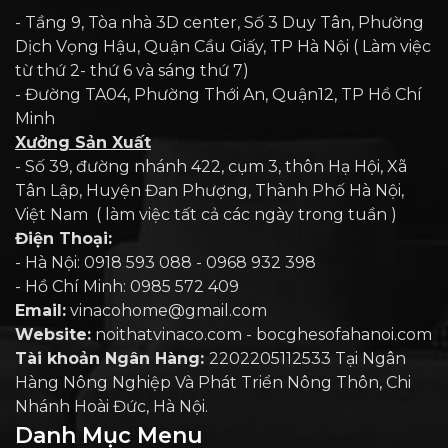
- Tầng 9, Tòa nhà 3D center, Số 3 Duy Tân, Phường
Dịch Vọng Hậu, Quận Cầu Giấy, TP Hà Nội ( Làm việc
từ thứ 2- thứ 6 và sáng thứ 7)
- Đường TA04, Phường Thới An, Quận12, TP Hồ Chí
Minh
Xưởng Sản Xuất
- Số 39, đường nhánh 422, cụm 3, thôn Hạ Hội, Xã
Tân Lập, Huyện Đan Phượng, Thành Phố Hà Nội,
Việt Nam ( làm việc tất cả các ngày trong tuần )
Điện Thoại:
- Hà Nội: 0918 593 088 - 0968 932 398
- Hồ Chí Minh: 0985 572 409
Email:
vinacohome@gmail.com
Website:
noithatvinaco.com - bocghesofahanoi.com
Tài khoản Ngân Hàng:
2202205112533 Tại Ngân
Hàng Nông Nghiệp Và Phát Triển Nông Thôn, Chi
Nhánh Hoài Đức, Hà Nội.
Danh Mục Menu