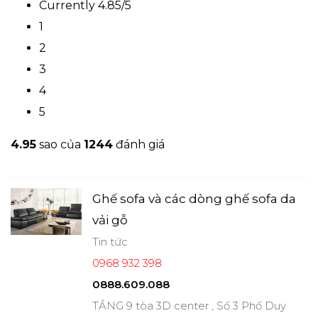
Currently 4.85/5
1
2
3
4
5
4.9
5
sao của
1244
đánh giá
Ghế sofa và các dòng ghế sofa da
vải gỗ
Tin tức
0968 932 398
0888.609.088
TẦNG 9 tòa 3D center , Số 3 Phố Duy