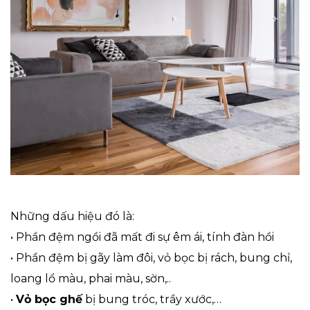
Những dấu hiệu đó là:
•
Phần đệm ngồi đã mất đi sự êm ái, tính đàn hồi
•
Phần đệm bị gãy làm đôi, vỏ bọc bị rách, bung chỉ,
loang lổ màu, phai màu, sờn,..
•
Vỏ bọc ghế
bị bung tróc, trầy xước,…