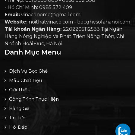
- Hà Nội: 0918 593 088 - 0968 932 398
- Hồ Chí Minh: 0985 572 409
Email:
vinacohome@gmail.com
Website:
noithatvinaco.com - bocghesofahanoi.com
Tài khoản Ngân Hàng:
2202205112533 Tại Ngân
Hàng Nông Nghiệp Và Phát Triển Nông Thôn, Chi
Nhánh Hoài Đức, Hà Nội.
Danh Mục Menu
Dịch Vụ Bọc Ghế
Mẫu Chất Liệu
Giới Thiệu
Công Trình Thực Hiện
Bảng Giá
Tin Tức
Hỏi Đáp