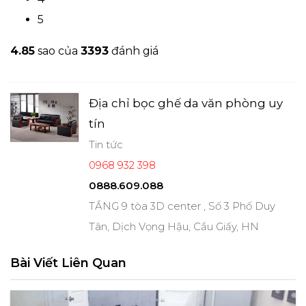
5
4.8
5
sao của
3393
đánh giá
Địa chỉ bọc ghế da văn phòng uy
tín
Tin tức
0968 932 398
0888.609.088
TẦNG 9 tòa 3D center , Số 3 Phố Duy
Tân, Dịch Vọng Hậu, Cầu Giấy, HN
Bài Viết Liên Quan