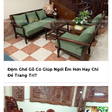
Đệm Ghế Gỗ Có Giúp Ngồi Êm Hơn Hay Chỉ
Để Trang Trí?