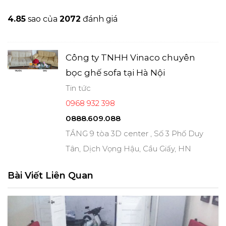
4.8
5
sao của
2072
đánh giá
Công ty TNHH Vinaco chuyên
bọc ghế sofa tại Hà Nội
Tin tức
0968 932 398
0888.609.088
TẦNG 9 tòa 3D center , Số 3 Phố Duy
Tân, Dịch Vọng Hậu, Cầu Giấy, HN
Bài Viết Liên Quan