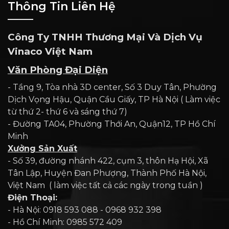
Thông Tin Liên Hệ
Công Ty TNHH Thương Mại Và Dịch Vụ
Vinaco Việt Nam
Văn Phòng Đại Diện
- Tầng 9, Tòa nhà 3D center, Số 3 Duy Tân, Phường
Dịch Vọng Hậu, Quận Cầu Giấy, TP Hà Nội ( Làm việc
từ thứ 2- thứ 6 và sáng thứ 7)
- Đường TA04, Phường Thới An, Quận12, TP Hồ Chí
Minh
Xưởng Sản Xuất
- Số 39, đường nhánh 422, cụm 3, thôn Hạ Hội, Xã
Tân Lập, Huyện Đan Phượng, Thành Phố Hà Nội,
Việt Nam ( làm việc tất cả các ngày trong tuần )
Điện Thoại:
- Hà Nội: 0918 593 088 - 0968 932 398
- Hồ Chí Minh: 0985 572 409