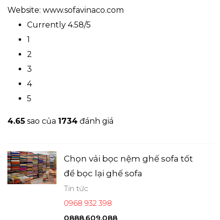
Website: www.sofavinaco.com
Currently 4.58/5
1
2
3
4
5
4.6
5
sao của
1734
đánh giá
Chọn vải bọc nệm ghế sofa tốt
để bọc lại ghế sofa
Tin tức
0968 932 398
0888.609.088