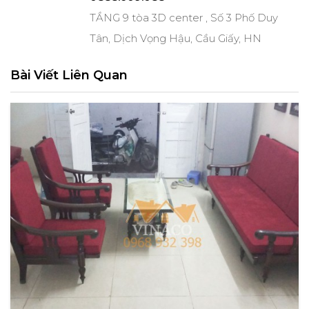
TẦNG 9 tòa 3D center , Số 3 Phố Duy
Tân, Dịch Vọng Hậu, Cầu Giấy, HN
Bài Viết Liên Quan