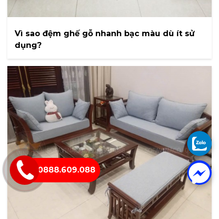
Vì sao đệm ghế gỗ nhanh bạc màu dù ít sử
dụng?
0888.609.088