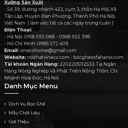
Xưởng Sản Xuất
- Số 39, đường nhánh 422, cụm 3, thôn Hạ Hội, Xã
Tân Lập, Huyện Đan Phượng, Thành Phố Hà Nội,
Việt Nam ( làm việc tất cả các ngày trong tuần )
Điện Thoại:
- Hà Nội: 0918 593 088 - 0968 932 398
- Hồ Chí Minh: 0985 572 409
Email:
vinacohome@gmail.com
Website:
noithatvinaco.com - bocghesofahanoi.com
Tài khoản Ngân Hàng:
2202205112533 Tại Ngân
Hàng Nông Nghiệp Và Phát Triển Nông Thôn, Chi
Nhánh Hoài Đức, Hà Nội.
Danh Mục Menu
Dịch Vụ Bọc Ghế
Mẫu Chất Liệu
Giới Thiệu