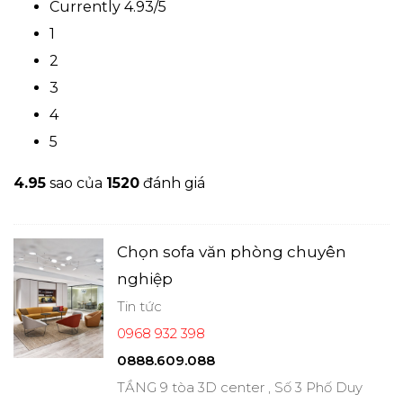
Currently 4.93/5
1
2
3
4
5
4.9
5
sao của
1520
đánh giá
Chọn sofa văn phòng chuyên
nghiệp
Tin tức
0968 932 398
0888.609.088
TẦNG 9 tòa 3D center , Số 3 Phố Duy