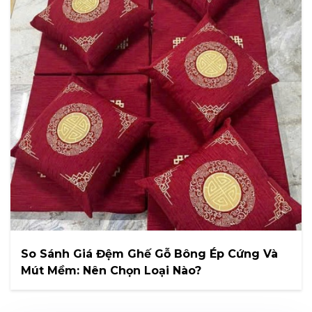
So Sánh Giá Đệm Ghế Gỗ Bông Ép Cứng Và
Mút Mềm: Nên Chọn Loại Nào?