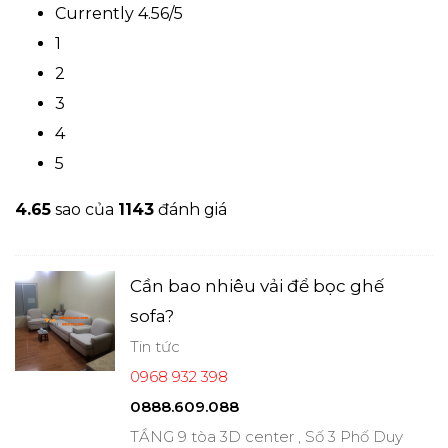
Currently 4.56/5
1
2
3
4
5
4.6
5
sao của
1143
đánh giá
Cần bao nhiêu vải để bọc ghế
sofa?
Tin tức
0968 932 398
0888.609.088
TẦNG 9 tòa 3D center , Số 3 Phố Duy