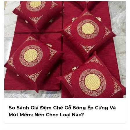
So Sánh Giá Đệm Ghế Gỗ Bông Ép Cứng Và
Mút Mềm: Nên Chọn Loại Nào?