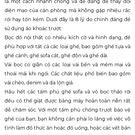
là một cách nhanh chóng và dễ dàng để thay đổi
diện mạo của căn phòng mà không gặp nhiều rắc
rối hay tốn kém. Dưới đây là 8 lý do chính đáng để
sử dụng áo khoác trượt:
Bọc đồ nội thất có nhiều kích cỡ và hình dạng, để
phù hợp với tất cả các loại ghế, bao gồm ghế tựa và
ghế cánh, ghế sofa cắt, ghế đôn và ghế dài.
Vải bọc co giãn có các loại vải bền và mềm mại và
thoải mái khi ngồi. Các chất liệu phổ biến bao gồm
vải chéo, denim và da lộn giả.
Hầu hết các tấm phủ ghế sofa và vỏ bọc tháo rời
đều có thể giặt được bằng máy hoàn toàn nên rất
dễ chăm sóc. Với một tấm phủ chống trượt bảo vệ
ghế của bạn, bạn không cần phải lo lắng về việc vô
tình làm đổ thức ăn hoặc đồ uống, hoặc các vết bẩn