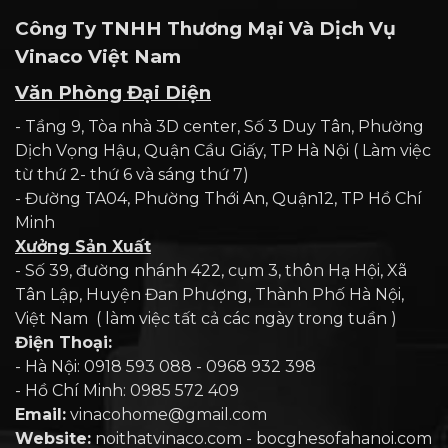
Công Ty TNHH Thương Mại Và Dịch Vụ
Vinaco Việt Nam
Văn Phòng Đại Diện
- Tầng 9, Tòa nhà 3D center, Số 3 Duy Tân, Phường
Dịch Vọng Hậu, Quận Cầu Giấy, TP Hà Nội ( Làm việc
từ thứ 2- thứ 6 và sáng thứ 7)
- Đường TA04, Phường Thới An, Quận12, TP Hồ Chí
Minh
Xưởng Sản Xuất
- Số 39, đường nhánh 422, cụm 3, thôn Hạ Hội, Xã
Tân Lập, Huyện Đan Phượng, Thành Phố Hà Nội,
Việt Nam ( làm việc tất cả các ngày trong tuần )
Điện Thoại:
- Hà Nội: 0918 593 088 - 0968 932 398
- Hồ Chí Minh: 0985 572 409
Email:
vinacohome@gmail.com
Website:
noithatvinaco.com - bocghesofahanoi.com