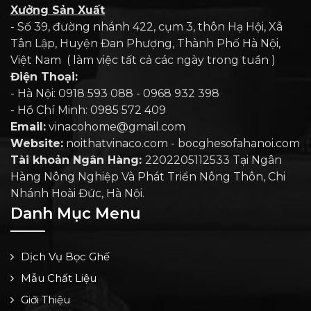
Xưởng Sản Xuất
- Số 39, đường nhánh 422, cụm 3, thôn Hạ Hội, Xã
Tân Lập, Huyện Đan Phượng, Thành Phố Hà Nội,
Việt Nam ( làm việc tất cả các ngày trong tuần )
Điện Thoại:
- Hà Nội: 0918 593 088 - 0968 932 398
- Hồ Chí Minh: 0985 572 409
Email:
vinacohome@gmail.com
Website:
noithatvinaco.com - bocghesofahanoi.com
Tài khoản Ngân Hàng:
2202205112533 Tại Ngân
Hàng Nông Nghiệp Và Phát Triển Nông Thôn, Chi
Nhánh Hoài Đức, Hà Nội.
Danh Mục Menu
Dịch Vụ Bọc Ghế
Mẫu Chất Liệu
Giới Thiệu