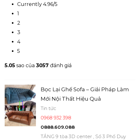
Currently 4.96/5
1
2
3
4
5
5.0
5
sao của
3057
đánh giá
Bọc Lại Ghế Sofa – Giải Pháp Làm
Mới Nội Thất Hiệu Quả
Tin tức
0968 932 398
0888.609.088
TẦNG 9 tòa 3D center , Số 3 Phố Duy