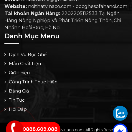
Website:
noithatvinaco.com - bocghesofahanoi.com
Tài khoản Ngân Hàng:
2202205112533 Tại Ngân
Hàng Nông Nghiệp Và Phát Triển Nông Thôn, Chi
Nhánh Hoài Đức, Hà Nội.
Danh Mục Menu
Dịch Vụ Bọc Ghế
Mẫu Chất Liệu
Giới Thiệu
Công Trình Thực Hiện
Bảng Giá
Tin Tức
Hỏi Đáp
0888.609.088
Copyright © 2024 by noithatvinaco.com, All Rights Reserved -