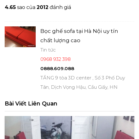
4.6
5
sao của
2012
đánh giá
Bọc ghế sofa tại Hà Nội uy tín
chất lượng cao
Tin tức
0968 932 398
0888.609.088
TẦNG 9 tòa 3D center , Số 3 Phố Duy
Tân, Dịch Vọng Hậu, Cầu Giấy, HN
Bài Viết Liên Quan