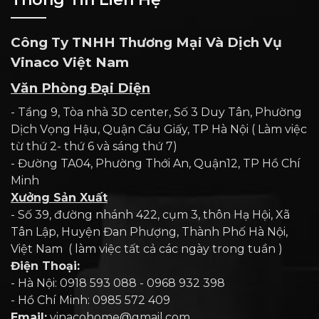
Công Ty TNHH Thương Mại Và Dịch Vụ
Vinaco Việt Nam
Văn Phòng Đại Diện
- Tầng 9, Tòa nhà 3D center, Số 3 Duy Tân, Phường
Dịch Vọng Hậu, Quận Cầu Giấy, TP Hà Nội ( Làm việc
từ thứ 2- thứ 6 và sáng thứ 7)
- Đường TA04, Phường Thới An, Quận12, TP Hồ Chí
Minh
Xưởng Sản Xuất
- Số 39, đường nhánh 422, cụm 3, thôn Hạ Hội, Xã
Tân Lập, Huyện Đan Phượng, Thành Phố Hà Nội,
Việt Nam ( làm việc tất cả các ngày trong tuần )
Điện Thoại:
- Hà Nội: 0918 593 088 - 0968 932 398
- Hồ Chí Minh: 0985 572 409
Email:
vinacohome@gmail.com