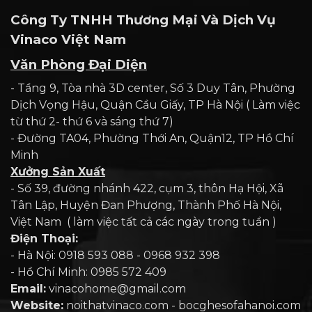
Công Ty TNHH Thương Mại Và Dịch Vụ
Vinaco Việt Nam
Văn Phòng Đại Diện
- Tầng 9, Tòa nhà 3D center, Số 3 Duy Tân, Phường
Dịch Vọng Hậu, Quận Cầu Giấy, TP Hà Nội ( Làm việc
từ thứ 2- thứ 6 và sáng thứ 7)
- Đường TA04, Phường Thới An, Quận12, TP Hồ Chí
Minh
Xưởng Sản Xuất
- Số 39, đường nhánh 422, cụm 3, thôn Hạ Hội, Xã
Tân Lập, Huyện Đan Phượng, Thành Phố Hà Nội,
Việt Nam ( làm việc tất cả các ngày trong tuần )
Điện Thoại:
- Hà Nội: 0918 593 088 - 0968 932 398
- Hồ Chí Minh: 0985 572 409
Email:
vinacohome@gmail.com
Website:
noithatvinaco.com - bocghesofahanoi.com