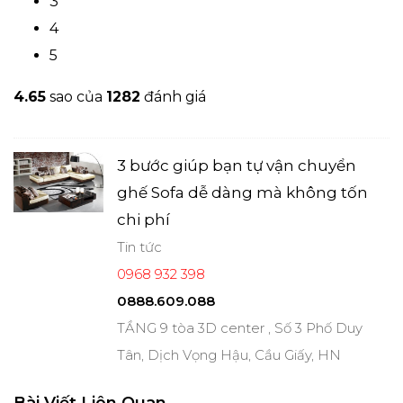
3
4
5
4.6
5
sao của
1282
đánh giá
3 bước giúp bạn tự vận chuyển
ghế Sofa dễ dàng mà không tốn
chi phí
Tin tức
0968 932 398
0888.609.088
TẦNG 9 tòa 3D center , Số 3 Phố Duy
Tân, Dịch Vọng Hậu, Cầu Giấy, HN
Bài Viết Liên Quan