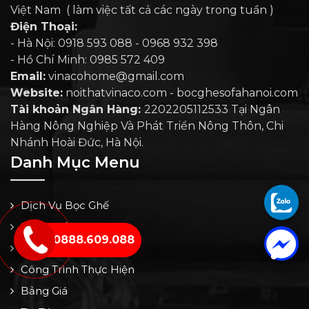
Việt Nam ( làm việc tất cả các ngày trong tuần )
Điện Thoại:
- Hà Nội: 0918 593 088 - 0968 932 398
- Hồ Chí Minh: 0985 572 409
Email:
vinacohome@gmail.com
Website:
noithatvinaco.com - bocghesofahanoi.com
Tài khoản Ngân Hàng:
2202205112533 Tại Ngân
Hàng Nông Nghiệp Và Phát Triển Nông Thôn, Chi
Nhánh Hoài Đức, Hà Nội.
Danh Mục Menu
Dịch Vụ Bọc Ghế
Mẫu Chất Liệu
0888.609.088
Giới Thiệu
Công Trình Thực Hiện
Bảng Giá