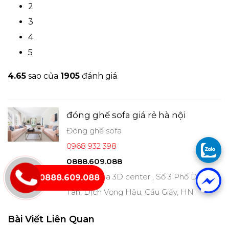
2
3
4
5
4.6
5
sao của
1905
đánh giá
đóng ghế sofa giá rẻ hà nội
Đóng ghế sofa
0968 932 398
0888.609.088
TẦNG 9 tòa 3D center , Số 3 Phố Duy
0888.609.088
Tân, Dịch Vọng Hậu, Cầu Giấy, HN
Bài Viết Liên Quan