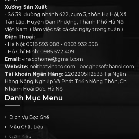
Xưởng Sản Xuất
- Số 39, đường nhánh 422, cụm 3, thôn Hạ Hội, Xã
Tân Lập, Huyện Đan Phượng, Thành Phố Hà Nội,
Việt Nam ( làm việc tất cả các ngày trong tuần )
Điện Thoại:
- Hà Nội: 0918 593 088 - 0968 932 398
- Hồ Chí Minh: 0985 572 409
Email:
vinacohome@gmail.com
Website:
noithatvinaco.com - bocghesofahanoi.com
Tài khoản Ngân Hàng:
2202205112533 Tại Ngân
Hàng Nông Nghiệp Và Phát Triển Nông Thôn, Chi
Nhánh Hoài Đức, Hà Nội.
Danh Mục Menu
Dịch Vụ Bọc Ghế
Mẫu Chất Liệu
Giới Thiệu