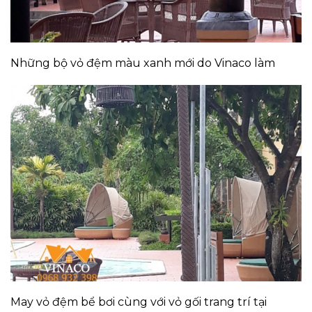
Những bộ vỏ đệm màu xanh mới do Vinaco làm
May vỏ đệm bể bơi cùng với vỏ gối trang trí tại