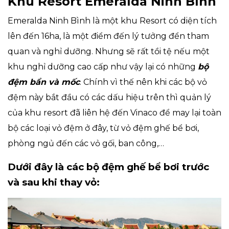
Khu Resort Emeralda Ninh Bình
Emeralda Ninh Bình là một khu Resort có diện tích
lên đến 16ha, là một điểm đến lý tưởng đển tham
quan và nghỉ dưỡng. Nhưng sẽ rất tồi tệ nếu một
khu nghỉ dưỡng cao cấp như vậy lại có những
bộ
đệm bẩn và mốc
. Chính vì thế nên khi các bộ vỏ
đệm này bắt đầu có các dấu hiệu trên thì quản lý
của khu resort đã liên hệ đến Vinaco để may lại toàn
bộ các loại vỏ đệm ở đây, từ vỏ đệm ghế bể bơi,
phòng ngủ đến các vỏ gối, ban công,…
Dưới đây là các bộ đệm ghế bể bơi trước
và sau khi thay vỏ: