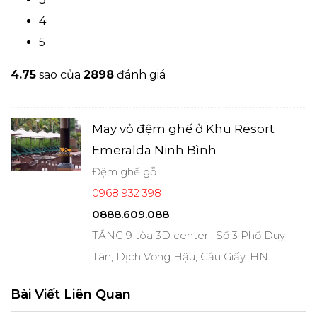
4
5
4.7
5
sao của
2898
đánh giá
May vỏ đệm ghế ở Khu Resort
Emeralda Ninh Bình
Đệm ghế gỗ
0968 932 398
0888.609.088
TẦNG 9 tòa 3D center , Số 3 Phố Duy
Tân, Dịch Vọng Hậu, Cầu Giấy, HN
Bài Viết Liên Quan