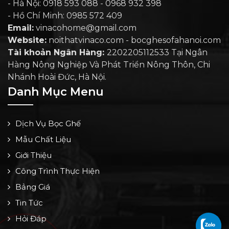
- Hà Nội: 0918 593 088 - 0968 932 398
- Hồ Chí Minh: 0985 572 409
Email:
vinacohome@gmail.com
Website:
noithatvinaco.com - bocghesofahanoi.com
Tài khoản Ngân Hàng:
2202205112533 Tại Ngân
Hàng Nông Nghiệp Và Phát Triển Nông Thôn, Chi
Nhánh Hoài Đức, Hà Nội.
Danh Mục Menu
Dịch Vụ Bọc Ghế
Mẫu Chất Liệu
Giới Thiệu
Công Trình Thực Hiện
Bảng Giá
Tin Tức
Hỏi Đáp