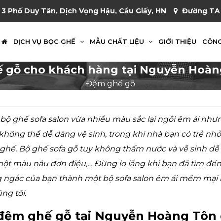
 3 Phố Duy Tân, Dịch Vọng Hậu, Cầu Giấy, HN
Đường TA 
DỊCH VỤ BỌC GHẾ
MẪU CHẤT LIỆU
GIỚI THIỆU
CÔNG
 gỗ cho khách hàng tại Nguyễn Hoàng
Đệm ghế gỗ
 bộ ghế sofa salon vừa nhiều màu sắc lại ngồi êm ái n
 không thể dễ dàng vệ sinh, trong khi nhà bạn có trẻ nhỏ
 ghế. Bộ ghế sofa gỗ tuy không thấm nước và vễ sinh dễ
một màu nâu đơn điệu,… Đừng lo lắng khi bạn đã tìm đến 
 ngắc của bạn thành một bộ sofa salon êm ái mềm mại
ng tôi.
 đệm ghế gỗ tại Nguyễn Hoàng Tôn