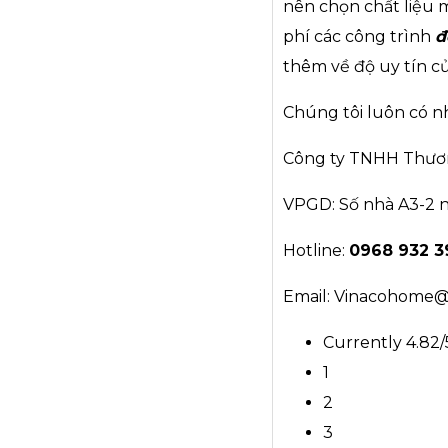
nên chọn chất liệu 
phí các công trình
đ
thêm về độ uy tín củ
Chúng tôi luôn có nh
Công ty TNHH Thươn
VPGD: Số nhà A3-2 n
Hotline:
0968 932 39
Email: Vinacohome
Currently 4.82/
1
2
3