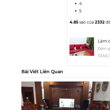
4
5
4.8
5
sao của
2332
đá
Làm đ
Đệm g
TẦNG 9
Bài Viết Liên Quan