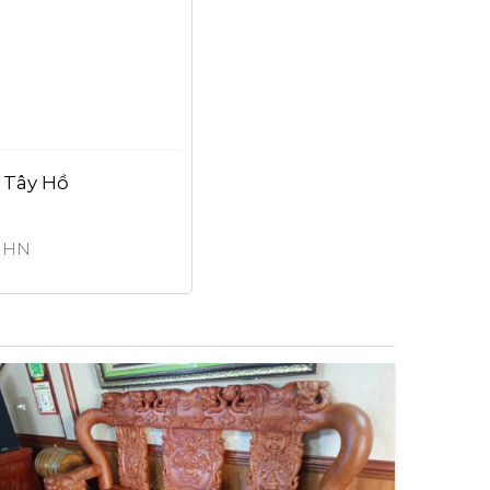
 Tây Hồ
, HN