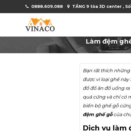
0888.609.088
TẦNG 9 tòa 3D center , Số
Làm đệm ghế
Bạn rất thích những
được vì loại ghế này
đổ đồ ăn đồ uống ra
quá cứng và chỉ có 
biến bộ ghế gỗ cứng
đệm ghế gỗ
của chú
Dịch vụ làm