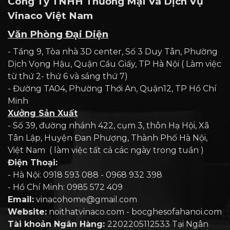
Công Ty TNHH Thương Mại Và Dịch Vụ
Vinaco Việt Nam
Văn Phòng Đại Diện
- Tầng 9, Tòa nhà 3D center, Số 3 Duy Tân, Phường
Dịch Vọng Hậu, Quận Cầu Giấy, TP Hà Nội ( Làm việc
từ thứ 2- thứ 6 và sáng thứ 7)
- Đường TA04, Phường Thới An, Quận12, TP Hồ Chí
Minh
Xưởng Sản Xuất
- Số 39, đường nhánh 422, cụm 3, thôn Hạ Hội, Xã
Tân Lập, Huyện Đan Phượng, Thành Phố Hà Nội,
Việt Nam ( làm việc tất cả các ngày trong tuần )
Điện Thoại:
- Hà Nội: 0918 593 088 - 0968 932 398
- Hồ Chí Minh: 0985 572 409
Email:
vinacohome@gmail.com
Website:
noithatvinaco.com - bocghesofahanoi.com
Tài khoản Ngân Hàng:
2202205112533 Tại Ngân