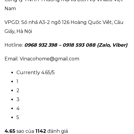
Nam
VPGD: Số nhầ A3-2 ngõ 126 Hoàng Quốc Viêt, Cầu
Giấy, Hà Nội
Hotline:
0968 932 398 – 0918 593 088 (Zalo, Viber)
Email: Vinacohome@gmail.com
Currently 4.65/5
1
2
3
4
5
4.6
5
sao của
1142
đánh giá