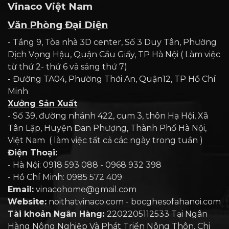
Vinaco Việt Nam
Văn Phòng Đại Diện
- Tầng 9, Tòa nhà 3D center, Số 3 Duy Tân, Phường
Dịch Vọng Hậu, Quận Cầu Giấy, TP Hà Nội ( Làm việc
từ thứ 2- thứ 6 và sáng thứ 7)
- Đường TA04, Phường Thới An, Quận12, TP Hồ Chí
Minh
Xưởng Sản Xuất
- Số 39, đường nhánh 422, cụm 3, thôn Hạ Hội, Xã
Tân Lập, Huyện Đan Phượng, Thành Phố Hà Nội,
Việt Nam ( làm việc tất cả các ngày trong tuần )
Điện Thoại:
- Hà Nội: 0918 593 088 - 0968 932 398
- Hồ Chí Minh: 0985 572 409
Email:
vinacohome@gmail.com
Website:
noithatvinaco.com - bocghesofahanoi.com
Tài khoản Ngân Hàng:
2202205112533 Tại Ngân
Hàng Nông Nghiệp Và Phát Triển Nông Thôn, Chi