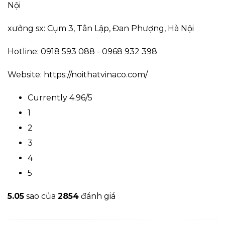
Nội
xưởng sx: Cụm 3, Tân Lập, Đan Phượng, Hà Nội
Hotline: 0918 593 088 - 0968 932 398
Website:
https://noithatvinaco.com/
Currently 4.96/5
1
2
3
4
5
5.0
5
sao của
2854
đánh giá