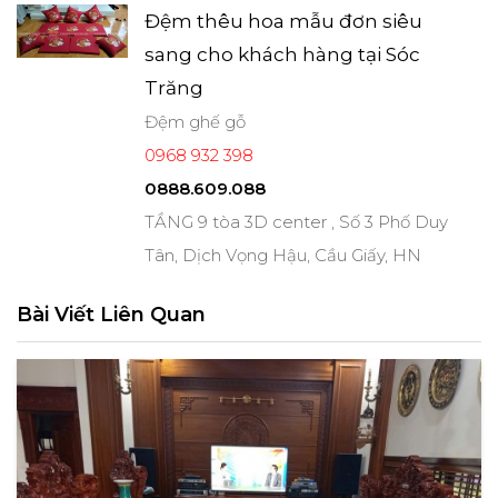
Đệm thêu hoa mẫu đơn siêu
sang cho khách hàng tại Sóc
Trăng
Đệm ghế gỗ
0968 932 398
0888.609.088
TẦNG 9 tòa 3D center , Số 3 Phố Duy
Tân, Dịch Vọng Hậu, Cầu Giấy, HN
Bài Viết Liên Quan