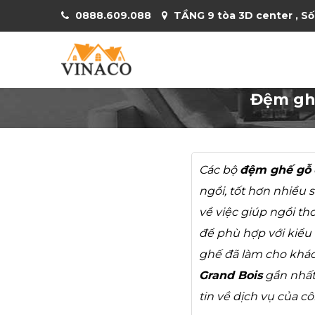
0888.609.088
TẦNG 9 tòa 3D center , Số
Đệm ghế
Các bộ
đệm ghế gỗ
ngồi, tốt hơn nhiều 
về việc giúp ngồi th
để phù hợp với kiểu
ghế đã làm cho khác
Grand Bois
gần nhất
tin về dịch vụ của cô