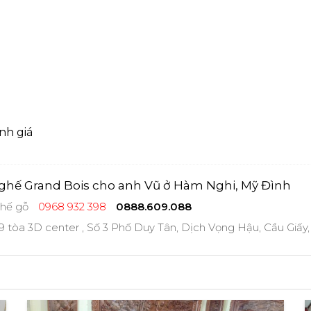
nh giá
hế Grand Bois cho anh Vũ ở Hàm Nghi, Mỹ Đình
hế gỗ
0968 932 398
0888.609.088
 tòa 3D center , Số 3 Phố Duy Tân, Dịch Vọng Hậu, Cầu Giấy