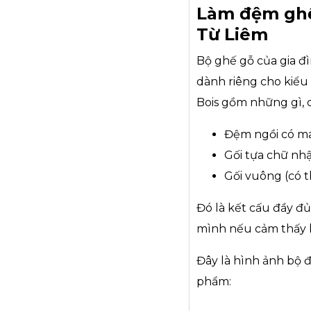
Làm đệm ghế
Từ Liêm
Bộ ghế gỗ của gia đ
dành riêng cho kiểu
Bois gồm những gì, 
Đệm ngồi có ma
Gối tựa chữ nhậ
Gối vuông (có 
Đó là kết cấu đầy đ
mình nếu cảm thấy k
Đây là hình ảnh bộ 
phẩm: