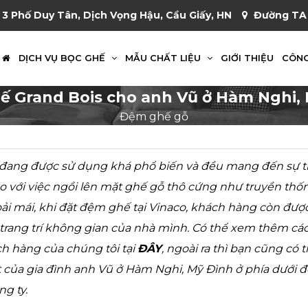
 3 Phố Duy Tân, Dịch Vọng Hậu, Cầu Giấy, HN
Đường TA 
DỊCH VỤ BỌC GHẾ
MẪU CHẤT LIỆU
GIỚI THIỆU
CÔNG
 Grand Bois cho anh Vũ ở Hàm Nghi,
Đệm ghế gỗ
đang được sử dụng khá phổ biến và đều mang đến sự trả
so với việc ngồi lên mặt ghế gỗ thô cứng như truyền thố
oải mái, khi đặt đệm ghế tại Vinaco, khách hàng còn đư
 trang trí không gian của nhà mình. Có thể xem thêm cá
h hàng của chúng tôi tại
ĐÂY
, ngoài ra thì bạn cũng có
 của gia đình anh Vũ ở Hàm Nghi, Mỹ Đình ở phía dưới 
ng ty.