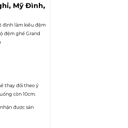
hi, Mỹ Đình,
t định làm kiểu đệm
 bộ đệm ghế Grand
m
 thay đổi theo ý
xuống còn 10cm.
i nhận được sản