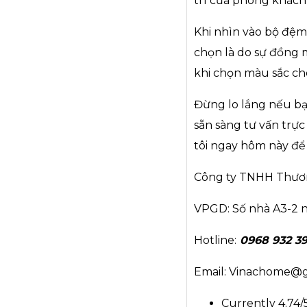
trí của phòng khách 
Khi nhìn vào bộ đệm
chọn là do sự đồng 
khi chọn màu sắc ch
Đừng lo lắng nếu bạ
sẵn sàng tư vấn trực
tôi ngay hôm này để
Công ty TNHH Thươn
VPGD: Số nhà A3-2 n
Hotline:
0968 932 398
Email: Vinachome@
Currently 4.74/