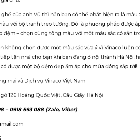
gia chủ.
 ghế của anh Vũ thì hẳn bạn có thể phát hiện ra là mà
màu với bộ tranh treo tường. Đó là phương pháp được á
o đệm – chọn cùng tông màu với một màu sắc có sẵn t
n không chọn được một màu sắc vừa ý vì Vinaco luôn có
 tiếp tận nhà cho bạn khi bạn đang ở nội thành Hà Nội, h
 có được một bộ đệm đẹp ấm áp cho mùa đông sắp tới!
g mại và Dịch vụ Vinaco Việt Nam
gõ 126 Hoàng Quốc Việt, Cầu Giấy, Hà Nội
 – 0918 593 088 (Zalo, Viber)
gmail.com
5