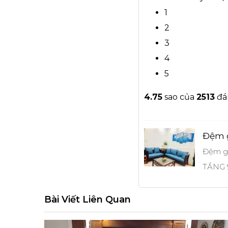
1
2
3
4
5
4.7
5
sao của
2513
đá
Đệm g
Đệm g
TẦNG 9
Bài Viết Liên Quan