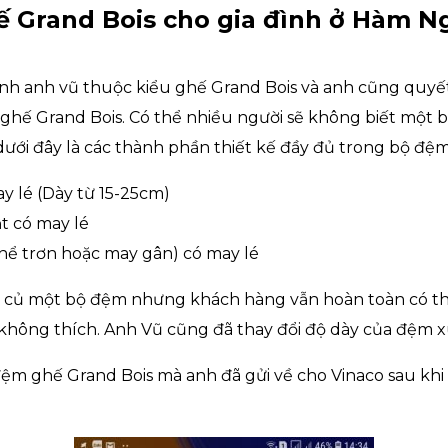
 Grand Bois cho gia đình ở Hàm Ng
ình anh vũ thuộc kiểu ghế Grand Bois và anh cũng quyế
 ghế Grand Bois. Có thể nhiều người sẽ không biết một
dưới đây là các thành phần thiết kế đầy đủ trong bộ đệ
y lé (Dày từ 15-25cm)
t có may lé
thể trơn hoặc may gân) có may lé
ủ củ một bộ đệm nhưng khách hàng vẫn hoàn toàn có thể
hông thích. Anh Vũ cũng đã thay đổi độ dày của đệm 
đệm ghế Grand Bois mà anh đã gửi về cho Vinaco sau kh