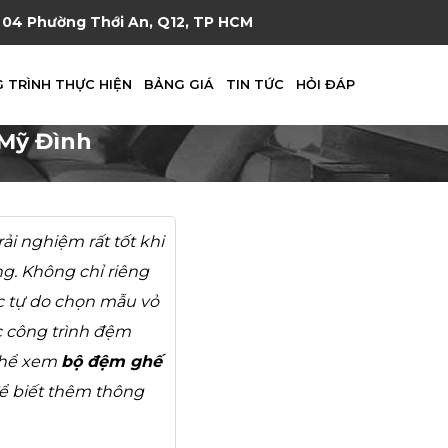
04 Phường Thới An, Q12, TP HCM
 TRÌNH THỰC HIỆN
BẢNG GIÁ
TIN TỨC
HỎI ĐÁP
 Mỹ Đình
i nghiệm rất tốt khi
ng. Không chỉ riêng
ợc tự do chọn mẫu vỏ
c công trình đệm
 thể xem
bộ đệm ghế
để biết thêm thông