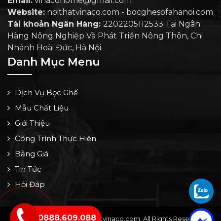
Email:
vinacohome@gmail.com
Website:
noithatvinaco.com - bocghesofahanoi.com
Tài khoản Ngân Hàng:
2202205112533 Tại Ngân
Hàng Nông Nghiệp Và Phát Triển Nông Thôn, Chi
Nhánh Hoài Đức, Hà Nội.
Danh Mục Menu
Dịch Vụ Bọc Ghế
Mẫu Chất Liệu
Giới Thiệu
Công Trình Thực Hiện
Bảng Giá
Tin Tức
Hỏi Đáp
0888.609.088
Copyright © 2024 by noithatvinaco.com, All Rights Reserved -