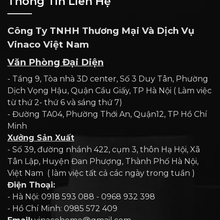
Thông Tin Liên Hệ
Công Ty TNHH Thương Mại Và Dịch Vụ
Vinaco Việt Nam
Văn Phòng Đại Diện
- Tầng 9, Tòa nhà 3D center, Số 3 Duy Tân, Phường
Dịch Vọng Hậu, Quận Cầu Giấy, TP Hà Nội ( Làm việc
từ thứ 2- thứ 6 và sáng thứ 7)
- Đường TA04, Phường Thới An, Quận12, TP Hồ Chí
Minh
Xưởng Sản Xuất
- Số 39, đường nhánh 422, cụm 3, thôn Hạ Hội, Xã
Tân Lập, Huyện Đan Phượng, Thành Phố Hà Nội,
Việt Nam ( làm việc tất cả các ngày trong tuần )
Điện Thoại:
- Hà Nội: 0918 593 088 - 0968 932 398
- Hồ Chí Minh: 0985 572 409