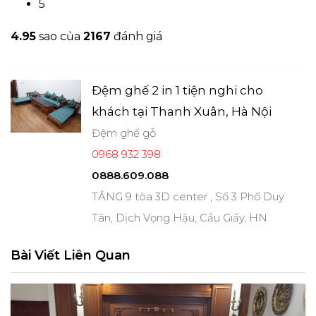
5
4.9
5
sao của
2167
đánh giá
Đệm ghế 2 in 1 tiện nghi cho
khách tại Thanh Xuân, Hà Nội
Đệm ghế gỗ
0968 932 398
0888.609.088
TẦNG 9 tòa 3D center , Số 3 Phố Duy
Tân, Dịch Vọng Hậu, Cầu Giấy, HN
Bài Viết Liên Quan