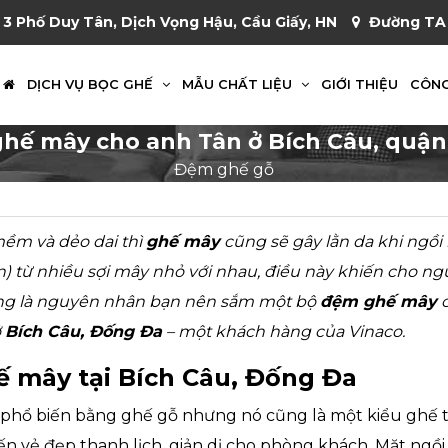
 3 Phố Duy Tân, Dịch Vọng Hậu, Cầu Giấy, HN
Đường TA 
DỊCH VỤ BỌC GHẾ
MẪU CHẤT LIỆU
GIỚI THIỆU
CÔNG
hế mây cho anh Tân ở Bích Câu, quậ
Đệm ghế gỗ
ềm và dẻo dai thì
ghế mây
cũng sẽ gây lằn da khi ngồi 
) từ nhiều sợi mây nhỏ với nhau, điều này khiến cho n
ũng là nguyên nhân bạn nên sắm một bộ
đệm ghế mây
c
ở
Bích Câu, Đống Đa
– một khách hàng của Vinaco.
 mây tại Bích Câu, Đống Đa
phổ biến bằng ghế gỗ nhưng nó cũng là một kiểu ghế 
n vẻ đẹp thanh lịch, giản dị cho phòng khách. Mặt ngồi 