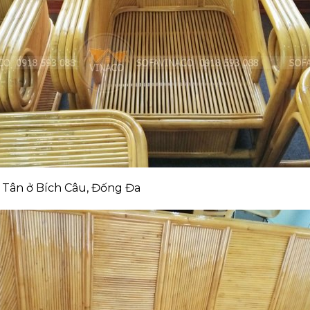
 Tân ở Bích Câu, Đống Đa