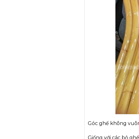
Góc ghế không vuô
Giống với các bộ gh