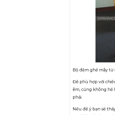
Bộ đệm ghế mây từ c
Để phù hợp với chi
êm, cũng không hề lo
phải.
Nếu để ý bạn sẽ thấ