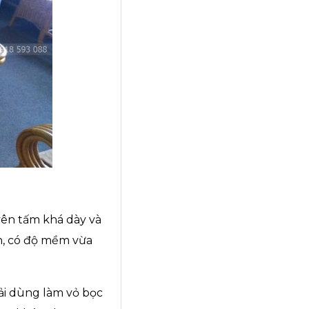
ên tấm khá dày và
ền, có độ mềm vừa
ải dùng làm vỏ bọc