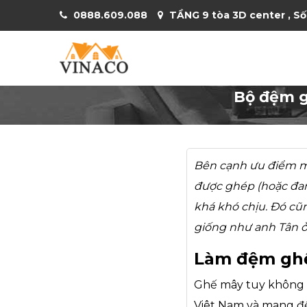
0888.609.088
TẦNG 9 tòa 3D center , Số
Bộ đệm g
Bên cạnh ưu điểm m
được ghép (hoặc đan
khá khó chịu. Đó c
giống như anh Tân 
Làm đệm ghế
Ghế mây tuy không 
Viêt Nam và mang đế