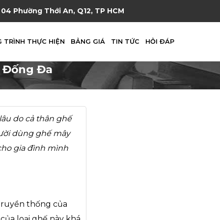
04 Phường Thới An, Q12, TP HCM
 TRÌNH THỰC HIỆN
BẢNG GIÁ
TIN TỨC
HỎI ĐÁP
n Đống Đa
lâu do cả thân ghế
gười dùng ghế mây
ho gia đình mình
truyền thống của
của loại ghế này khá