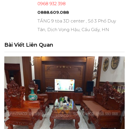
0968 932 398
0888.609.088
TẦNG 9 tòa 3D center , Số 3 Phố Duy
Tân, Dịch Vọng Hậu, Cầu Giấy, HN
Bài Viết Liên Quan