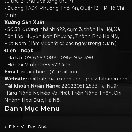
từ thứ 2- thứ 6 và sáng thứ 7)
- Đường TA04, Phường Thới An, Quận12, TP Hồ Chí
Minh
Xưởng Sản Xuất
- Số 39, đường nhánh 422, cụm 3, thôn Hạ Hội, Xã
Tân Lập, Huyện Đan Phượng, Thành Phố Hà Nội,
Việt Nam ( làm việc tất cả các ngày trong tuần )
Điện Thoại:
- Hà Nội: 0918 593 088 - 0968 932 398
- Hồ Chí Minh: 0985 572 409
Email:
vinacohome@gmail.com
Website:
noithatvinaco.com - bocghesofahanoi.com
Tài khoản Ngân Hàng:
2202205112533 Tại Ngân
Hàng Nông Nghiệp Và Phát Triển Nông Thôn, Chi
Nhánh Hoài Đức, Hà Nội.
Danh Mục Menu
Dịch Vụ Bọc Ghế