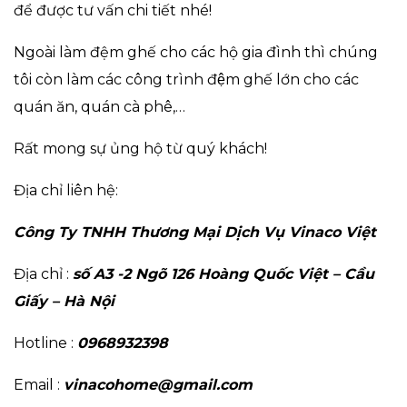
để được tư vấn chi tiết nhé!
Ngoài làm đệm ghế cho các hộ gia đình thì chúng
tôi còn làm các công trình đệm ghế lớn cho các
quán ăn, quán cà phê,…
Rất mong sự ủng hộ từ quý khách!
Địa chỉ liên hệ:
Công Ty TNHH Thươ
ng Mạ
i Dị
ch Vụ
Vinaco Việ
t
Địa chỉ :
số
A3 -2 Ngõ 126 Hoàng Quố
c Việ
t – Cầ
u
Giấ
y – Hà Nộ
i
Hotline :
0968932398
Email :
vinacohome@gmail.com