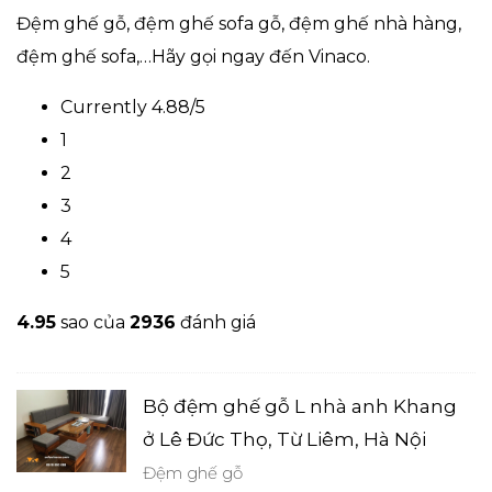
Đệm ghế gỗ, đệm ghế sofa gỗ, đệm ghế nhà hàng,
đệm ghế sofa,…Hãy gọi ngay đến Vinaco.
Currently 4.88/5
1
2
3
4
5
4.9
5
sao của
2936
đánh giá
Bộ đệm ghế gỗ L nhà anh Khang
ở Lê Đức Thọ, Từ Liêm, Hà Nội
Đệm ghế gỗ