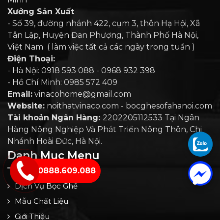
Xưởng Sản Xuất
- Số 39, đường nhánh 422, cụm 3, thôn Hạ Hội, Xã
Tân Lập, Huyện Đan Phượng, Thành Phố Hà Nội,
Việt Nam ( làm việc tất cả các ngày trong tuần )
Điện Thoại:
- Hà Nội: 0918 593 088 - 0968 932 398
- Hồ Chí Minh: 0985 572 409
Email:
vinacohome@gmail.com
Website:
noithatvinaco.com - bocghesofahanoi.com
Tài khoản Ngân Hàng:
2202205112533 Tại Ngân
Hàng Nông Nghiệp Và Phát Triển Nông Thôn, Chi
Nhánh Hoài Đức, Hà Nội.
Danh Mục Menu
0888.609.088
Dịch Vụ Bọc Ghế
Mẫu Chất Liệu
Giới Thiệu