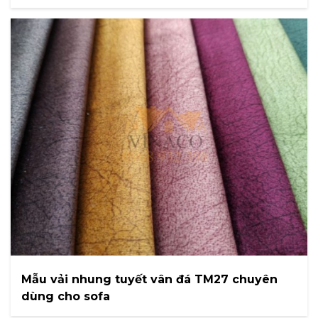
Mẫu vải nhung tuyết vân đá TM27 chuyên
dùng cho sofa