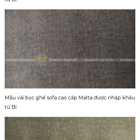
Mẫu vải bọc ghế sofa cao cấp Malta được nhập khẩu
từ Bỉ