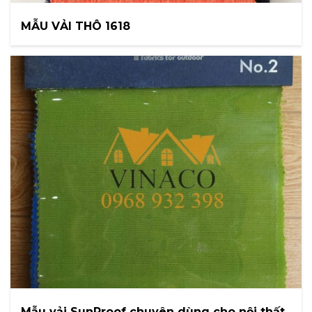
MẪU VẢI THÔ 1618
Mẫu vải SunProof chuyên dùng cho nội thất