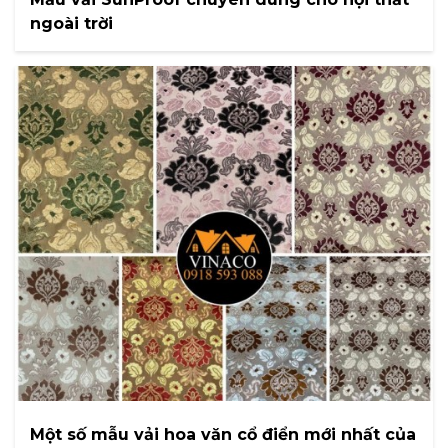
ngoài trời
Một số mẫu vải hoa văn cổ điển mới nhất của