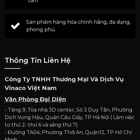
tâm
Sản phẩm hàng hóa chính hãng, đa dạng,
phong phú
Thông Tin Liên Hệ
Công Ty TNHH Thương Mại Và Dịch Vụ
Vinaco Việt Nam
Văn Phòng Đại Diện
- Tầng 9, Tòa nhà 3D center, Số 3 Duy Tân, Phường
Dịch Vọng Hậu, Quận Cầu Giấy, TP Hà Nội ( Làm việc
từ thứ 2- thứ 6 và sáng thứ 7)
- Đường TA04, Phường Thới An, Quận12, TP Hồ Chí
Minh