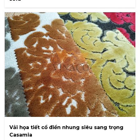
Vải họa tiết cổ điển nhung siêu sang trọng
Casamia