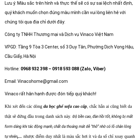
Lưu ý: Màu sắc trên hình và thực thế sẽ có sự sai lệch nhất định,
quý khách muốn chọn đúng màu mình cần vui lòng liên hê với
chúng tôi qua địa chỉ dưới đây:
Công ty TNHH Thương mại và Dịch vụ Vinaco Việt Nam
VPGD: Tầng 9 Tòa 3 Center, số 3 Duy Tân, Phường Dịch Vọng Hậu,
Cầu Giấy, Hà Nội
Hotline:
0968 932 398 – 0918 593 088 (Zalo, Viber)
Email: Vinacohome@gmail.com
Vinaco rất hân hạnh được đón tiếp quý khách!
Khi xét đến các dòng
da bọc ghế sofa cao cấp
, chắc hẳn ai cũng biết da
thật
sẽ đứng đầu trong danh sách này.
Độ bền cao, đàn hồi tốt, không bị mất
form dáng khi tác động mạnh, chất da thoáng mát dễ “thở” nhờ có lỗ chân lông
,…
nhược điểm duy nhất là màu sắc hơi ít và da số chỉ xoay quanh
tự nhiên