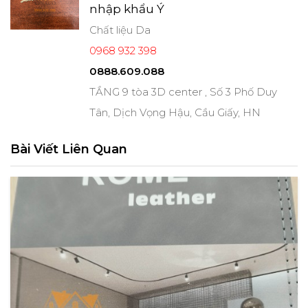
nhập khẩu Ý
Chất liệu Da
0968 932 398
0888.609.088
TẦNG 9 tòa 3D center , Số 3 Phố Duy
Tân, Dịch Vọng Hậu, Cầu Giấy, HN
Bài Viết Liên Quan