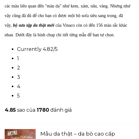
các màu liên quan đến “màu da” như kem, xám, nâu, vàng. Nhưng như
vậy cũng đã đủ để cho bạn có được một bộ sofa siêu sang trọng, đã
vậy,
bộ sưu tập da thật mới
của Vinaco còn có đến 156 màu sắc
khác
nhau. Dưới đây là hình chụp chi tiết từng mẫu để bạn tự chọn.
Currently 4.82/5
1
2
3
4
5
4.8
5
sao của
1780
đánh giá
Mẫu da thật – da bò cao cấp