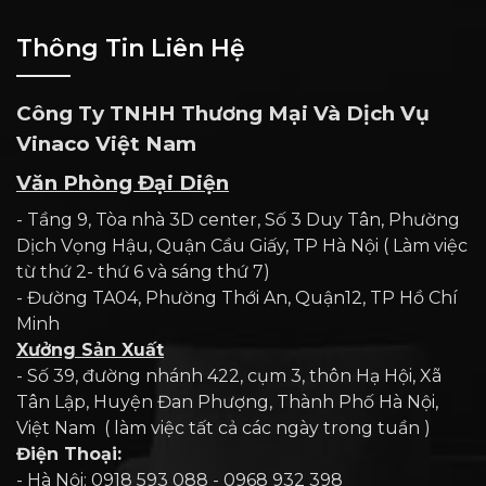
Thông Tin Liên Hệ
Công Ty TNHH Thương Mại Và Dịch Vụ
Vinaco Việt Nam
Văn Phòng Đại Diện
- Tầng 9, Tòa nhà 3D center, Số 3 Duy Tân, Phường
Dịch Vọng Hậu, Quận Cầu Giấy, TP Hà Nội ( Làm việc
từ thứ 2- thứ 6 và sáng thứ 7)
- Đường TA04, Phường Thới An, Quận12, TP Hồ Chí
Minh
Xưởng Sản Xuất
- Số 39, đường nhánh 422, cụm 3, thôn Hạ Hội, Xã
Tân Lập, Huyện Đan Phượng, Thành Phố Hà Nội,
Việt Nam ( làm việc tất cả các ngày trong tuần )
Điện Thoại:
- Hà Nội: 0918 593 088 - 0968 932 398