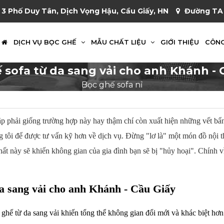
 3 Phố Duy Tân, Dịch Vọng Hậu, Cầu Giấy, HN
Đường TA 
DỊCH VỤ BỌC GHẾ
MẪU CHẤT LIỆU
GIỚI THIỆU
CÔNG
 sofa từ da sang vải cho anh Khánh - 
Bọc ghế sofa nỉ
 phải giống trường hợp này hay thậm chí còn xuất hiện những vết bẩn, 
g tôi để được tư vấn kỹ hơn về dịch vụ. Đừng "lơ là" một món đồ nội t
hất này sẽ khiến không gian của gia đình bạn sẽ bị "hủy hoại". Chính vì
da sang vải cho anh Khánh - Cầu Giấy
c ghế từ da sang vải khiến tổng thể không gian đổi mới và khác biệt hơn