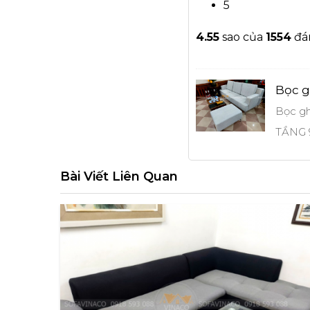
5
4.5
5
sao của
1554
đá
Bọc g
Bọc gh
TẦNG 9
Bài Viết Liên Quan