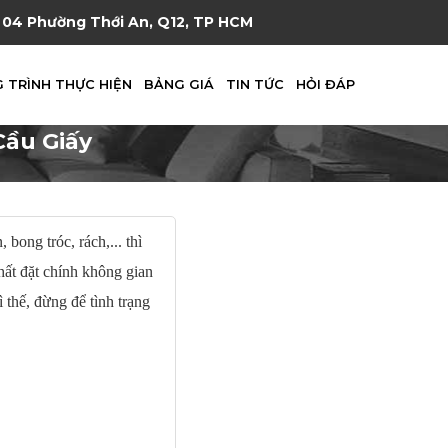
04 Phường Thới An, Q12, TP HCM
 TRÌNH THỰC HIỆN
BẢNG GIÁ
TIN TỨC
HỎI ĐÁP
Cầu Giấy
bong tróc, rách,... thì
hất đặt chính không gian
 thế, đừng để tình trạng