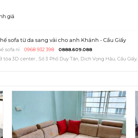
nh giá
hế sofa từ da sang vải cho anh Khánh - Cầu Giấy
ế sofa nỉ
0968 932 398
0888.609.088
 tòa 3D center , Số 3 Phố Duy Tân, Dịch Vọng Hậu, Cầu Giấy