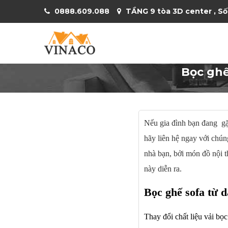
0888.609.088
TẦNG 9 tòa 3D center , Số
Bọc ghế
Nếu gia đình bạn đang gặp
hãy liên hệ ngay với chún
nhà bạn, bởi món đồ nội t
này diễn ra.
Bọc ghế sofa từ 
Thay đổi chất liệu vải bọ