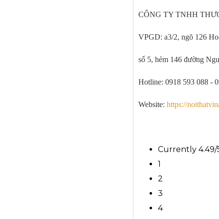
CÔNG TY TNHH THƯƠ
VPGD: a3/2, ngõ 126 Hoà
số 5, hẻm 146 đường Ng
Hotline: 0918 593 088 - 
Website:
https://noithatvi
Currently 4.49/
1
2
3
4