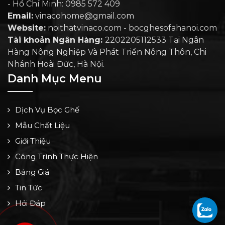
- Hồ Chí Minh: 0985 572 409
Email:
vinacohome@gmail.com
Website:
noithatvinaco.com - bocghesofahanoi.com
Tài khoản Ngân Hàng:
2202205112533 Tại Ngân
Hàng Nông Nghiệp Và Phát Triển Nông Thôn, Chi
Nhánh Hoài Đức, Hà Nội.
Danh Mục Menu
Dịch Vụ Bọc Ghế
Mẫu Chất Liệu
Giới Thiệu
Công Trình Thực Hiện
Bảng Giá
Tin Tức
Hỏi Đáp