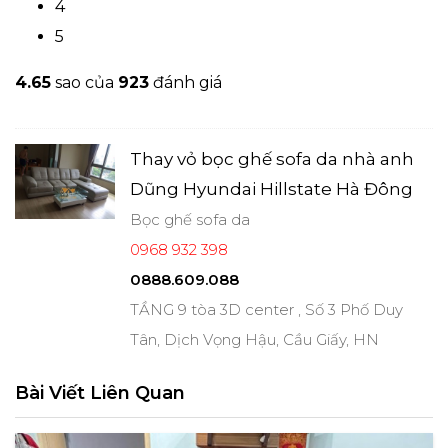
4
5
4.6
5
sao của
923
đánh giá
Thay vỏ bọc ghế sofa da nhà anh
Dũng Hyundai Hillstate Hà Đông
Bọc ghế sofa da
0968 932 398
0888.609.088
TẦNG 9 tòa 3D center , Số 3 Phố Duy
Tân, Dịch Vọng Hậu, Cầu Giấy, HN
Bài Viết Liên Quan