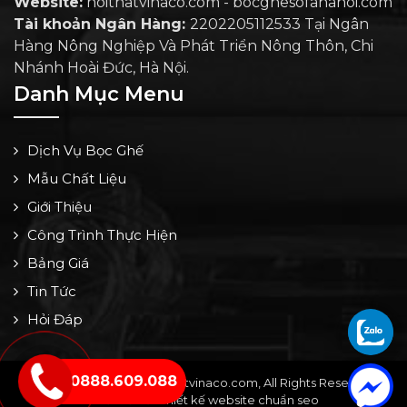
Website:
noithatvinaco.com - bocghesofahanoi.com
Tài khoản Ngân Hàng:
2202205112533 Tại Ngân
Hàng Nông Nghiệp Và Phát Triển Nông Thôn, Chi
Nhánh Hoài Đức, Hà Nội.
Danh Mục Menu
Dịch Vụ Bọc Ghế
Mẫu Chất Liệu
Giới Thiệu
Công Trình Thực Hiện
Bảng Giá
Tin Tức
Hỏi Đáp
0888.609.088
Copyright © 2024 by noithatvinaco.com, All Rights Reserved -
Thiết kế bởi: Thiết kế website chuẩn seo