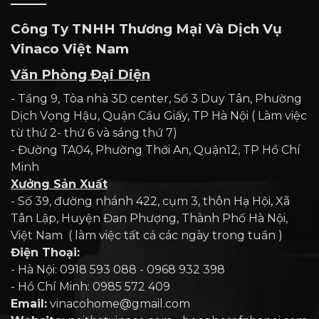
Công Ty TNHH Thương Mại Và Dịch Vụ
Vinaco Việt Nam
Văn Phòng Đại Diện
- Tầng 9, Tòa nhà 3D center, Số 3 Duy Tân, Phường
Dịch Vọng Hậu, Quận Cầu Giấy, TP Hà Nội ( Làm việc
từ thứ 2- thứ 6 và sáng thứ 7)
- Đường TA04, Phường Thới An, Quận12, TP Hồ Chí
Minh
Xưởng Sản Xuất
- Số 39, đường nhánh 422, cụm 3, thôn Hạ Hội, Xã
Tân Lập, Huyện Đan Phượng, Thành Phố Hà Nội,
Việt Nam ( làm việc tất cả các ngày trong tuần )
Điện Thoại:
- Hà Nội: 0918 593 088 - 0968 932 398
- Hồ Chí Minh: 0985 572 409
Email:
vinacohome@gmail.com