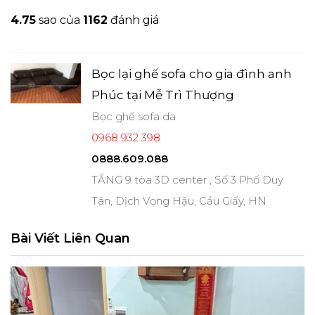
4.7
5
sao của
1162
đánh giá
Bọc lại ghế sofa cho gia đình anh
Phúc tại Mễ Trì Thượng
Bọc ghế sofa da
0968 932 398
0888.609.088
TẦNG 9 tòa 3D center , Số 3 Phố Duy
Tân, Dịch Vọng Hậu, Cầu Giấy, HN
Bài Viết Liên Quan