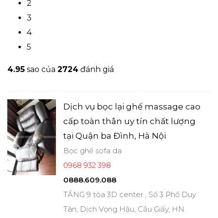
2
3
4
5
4.9
5
sao của
2724
đánh giá
Dịch vụ bọc lại ghế massage cao
cấp toàn thân uy tín chất lượng
tại Quận ba Đình, Hà Nội
Bọc ghế sofa da
0968 932 398
0888.609.088
TẦNG 9 tòa 3D center , Số 3 Phố Duy
Tân, Dịch Vọng Hậu, Cầu Giấy, HN