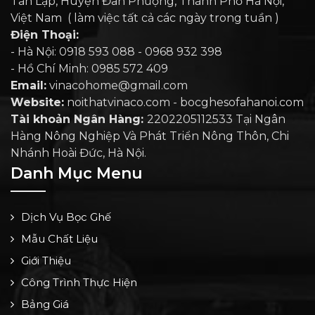
Tân Lập, Huyện Đan Phượng, Thành Phố Hà Nội,
Việt Nam ( làm việc tất cả các ngày trong tuần )
Điện Thoại:
- Hà Nội: 0918 593 088 - 0968 932 398
- Hồ Chí Minh: 0985 572 409
Email:
vinacohome@gmail.com
Website:
noithatvinaco.com - bocghesofahanoi.com
Tài khoản Ngân Hàng:
2202205112533 Tại Ngân
Hàng Nông Nghiệp Và Phát Triển Nông Thôn, Chi
Nhánh Hoài Đức, Hà Nội.
Danh Mục Menu
Dịch Vụ Bọc Ghế
Mẫu Chất Liệu
Giới Thiệu
Công Trình Thực Hiện
Bảng Giá