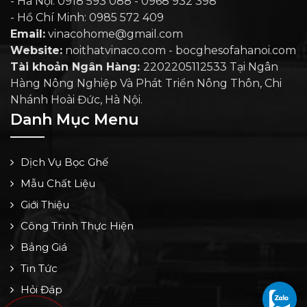
- Hà Nội: 0918 593 088 - 0968 932 398
- Hồ Chí Minh: 0985 572 409
Email:
vinacohome@gmail.com
Website:
noithatvinaco.com - bocghesofahanoi.com
Tài khoản Ngân Hàng:
2202205112533 Tại Ngân
Hàng Nông Nghiệp Và Phát Triển Nông Thôn, Chi
Nhánh Hoài Đức, Hà Nội.
Danh Mục Menu
Dịch Vụ Bọc Ghế
Mẫu Chất Liệu
Giới Thiệu
Công Trình Thực Hiện
Bảng Giá
Tin Tức
Hỏi Đáp