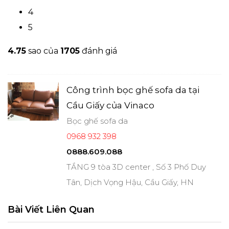
4
5
4.7
5
sao của
1705
đánh giá
Công trình bọc ghế sofa da tại
Cầu Giấy của Vinaco
Bọc ghế sofa da
0968 932 398
0888.609.088
TẦNG 9 tòa 3D center , Số 3 Phố Duy
Tân, Dịch Vọng Hậu, Cầu Giấy, HN
Bài Viết Liên Quan