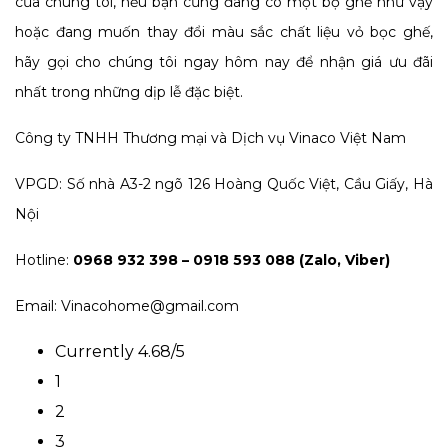
của chúng tôi, nếu bạn cũng đang có một bộ ghế như vậy
hoặc đang muốn thay đổi màu sắc chất liệu vỏ bọc ghế,
hãy gọi cho chúng tôi ngay hôm nay để nhận giá ưu đãi
nhất trong những dịp lễ đặc biệt.
Công ty TNHH Thương mại và Dịch vụ Vinaco Việt Nam
VPGD: Số nhà A3-2 ngõ 126 Hoàng Quốc Việt, Cầu Giấy, Hà
Nội
Hotline:
0968 932 398 – 0918 593 088 (Zalo, Viber)
Email: Vinacohome@gmail.com
Currently 4.68/5
1
2
3