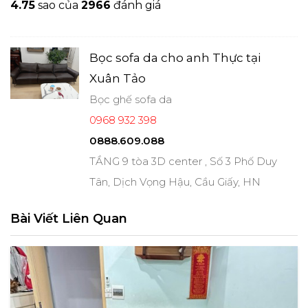
4.7
5
sao của
2966
đánh giá
Bọc sofa da cho anh Thực tại
Xuân Tảo
Bọc ghế sofa da
0968 932 398
0888.609.088
TẦNG 9 tòa 3D center , Số 3 Phố Duy
Tân, Dịch Vọng Hậu, Cầu Giấy, HN
Bài Viết Liên Quan