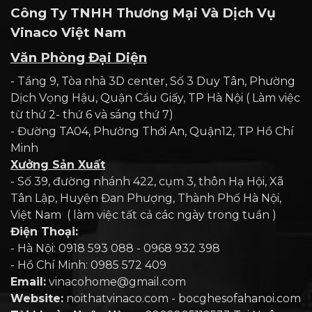
Công Ty TNHH Thương Mại Và Dịch Vụ
Vinaco Việt Nam
Văn Phòng Đại Diện
- Tầng 9, Tòa nhà 3D center, Số 3 Duy Tân, Phường
Dịch Vọng Hậu, Quận Cầu Giấy, TP Hà Nội ( Làm việc
từ thứ 2- thứ 6 và sáng thứ 7)
- Đường TA04, Phường Thới An, Quận12, TP Hồ Chí
Minh
Xưởng Sản Xuất
- Số 39, đường nhánh 422, cụm 3, thôn Hạ Hội, Xã
Tân Lập, Huyện Đan Phượng, Thành Phố Hà Nội,
Việt Nam ( làm việc tất cả các ngày trong tuần )
Điện Thoại:
- Hà Nội: 0918 593 088 - 0968 932 398
- Hồ Chí Minh: 0985 572 409
Email:
vinacohome@gmail.com
Website:
noithatvinaco.com - bocghesofahanoi.com