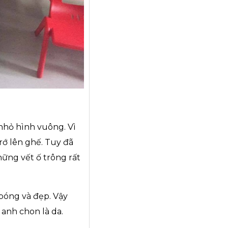
nhỏ hình vuông. Vì
rớ lên ghế. Tuy đã
hững vết ố trông rất
bóng và đẹp. Vậy
 anh chon là da.