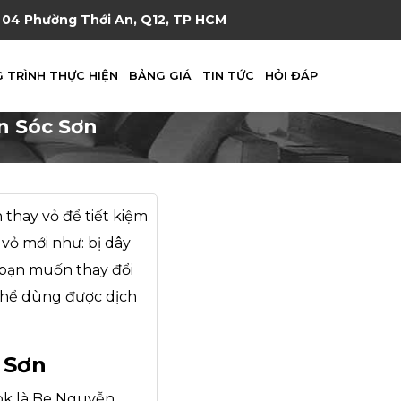
04 Phường Thới An, Q12, TP HCM
 TRÌNH THỰC HIỆN
BẢNG GIÁ
TIN TỨC
HỎI ĐÁP
ện Sóc Sơn
thay vỏ để tiết kiệm
vỏ mới như: bị dây
y bạn muốn thay đổi
 thể dùng được dịch
c Sơn
ok là Be Nguyễn.