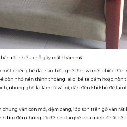
 ố bẩn rất nhiều chỗ gây mất thẩm mỹ
một chiếc ghế dài, hai chiếc ghế đơn và một chiếc đôn 
é còn nhỏ nên thỉnh thoảng lại bị bé tè dầm hoặc nôn t
h, nhưng ghế lại làm từ vải nỉ, dẫn đến khi khô để lại n
 chung vẫn còn mới, đệm căng, lớp sơn trên gỗ vẫn rất 
h tìm đến chúng tôi để bọc lại ghế nhà mình. Chất liệu