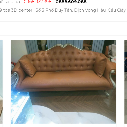
ế sofa da
0968 932 398
0888.609.088
 tòa 3D center , Số 3 Phố Duy Tân, Dịch Vọng Hậu, Cầu Giấy