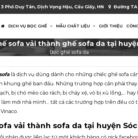
 3 Phố Duy Tân, Dịch Vọng Hậu, Cầu Giấy, HN
Đường TA 
DỊCH VỤ BỌC GHẾ
MẪU CHẤT LIỆU
GIỚI THIỆU
CÔNG
hế sofa vải thành ghế sofa da tại huy
Bọc ghế sofa da
sofa
là dịch vụ dùng dành cho những chiếc ghế sofa cần 
ên khung ghế ban đầu. Những trường hợp cần phải thay 
ch, bị chó mèo cào rách, bị chảy xệ, vỏ bị xù lông,… ha
ể làm mới nhà mình… tất cả các trường hợp trên đều có
Vinaco.
sofa vải thành sofa da tại huyện Só
ôi nhận được liên lạc từ một khách hàng có nick facebo