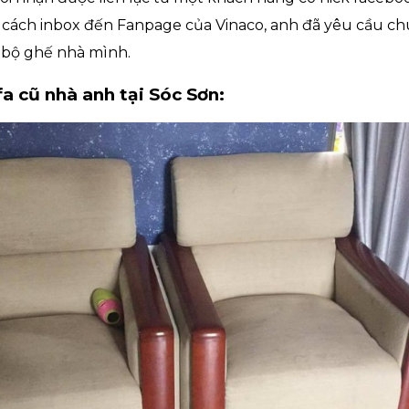
g cách inbox đến Fanpage của Vinaco, anh đã yêu cầu ch
o bộ ghế nhà mình.
fa cũ nhà anh tại Sóc Sơn: