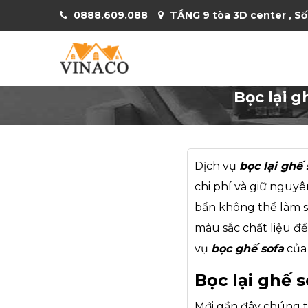
0888.609.088
TẦNG 9 tòa 3D center , Số
Bọc lại g
Dịch vụ
bọc lại ghế 
chi phí và giữ nguy
bẩn không thể làm sạ
màu sắc chất liệu đ
vụ
bọc ghế sofa
của 
Bọc lại ghế 
Mới gần đây chúng t