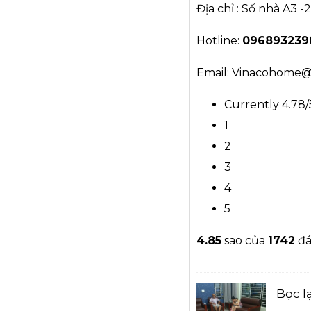
Địa chỉ : Số nhà A3 
Hotline:
0968932398 
Email: Vinacohome
Currently 4.78/
1
2
3
4
5
4.8
5
sao của
1742
đá
Bọc l