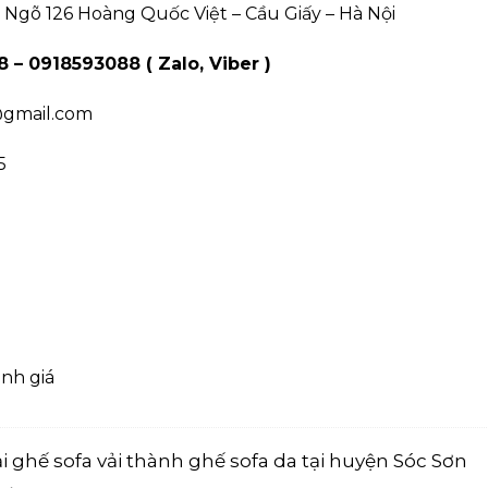
-2 Ngõ 126 Hoàng Quốc Việt – Cầu Giấy – Hà Nội
– 0918593088 ( Zalo, Viber )
@gmail.com
5
nh giá
ại ghế sofa vải thành ghế sofa da tại huyện Sóc Sơn