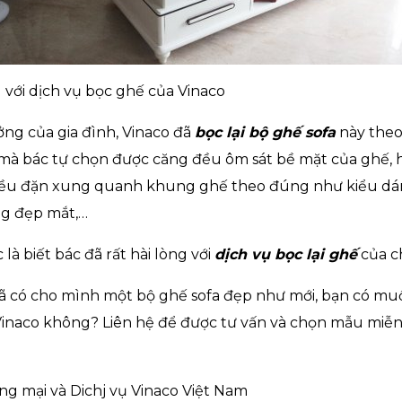
g với dịch vụ bọc ghế của Vinaco
ởng của gia đình, Vinaco đã
bọc lại bộ ghế sofa
này theo
 mà bác tự chọn được căng đều ôm sát bề mặt của ghế, 
ều đặn xung quanh khung ghế theo đúng như kiểu dá
g đẹp mắt,…
là biết bác đã rất hài lòng với
dịch vụ bọc lại ghế
của c
đã có cho mình một bộ ghế sofa đẹp như mới, bạn có mu
Vinaco không? Liên hệ để được tư vấn và chọn mẫu miễn 
 mại và Dichj vụ Vinaco Việt Nam