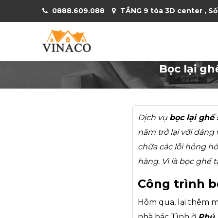
0888.609.088
TẦNG 9 tòa 3D center , Số
Bọc lại g
Dịch vụ
bọc lại ghế 
năm trở lại với dáng
chữa các lỗi hỏng hó
hàng. Vì là bọc ghế 
Công trình b
Hôm qua, lại thêm 
nhà bác Tình ở
Phú 