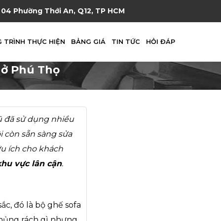
04 Phường Thới An, Q12, TP HCM
 TRÌNH THỰC HIỆN
BẢNG GIÁ
TIN TỨC
HỎI ĐÁP
 ở Phú Thọ
cũ đã sử dụng nhiều
ôi còn sẵn sàng sửa
ữu ích cho khách
khu vực lân cận
.
ắc, đó là bộ ghế sofa
thủng rách gì nhưng