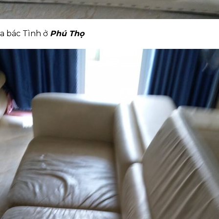
ủa bác Tình ở
Phú Thọ