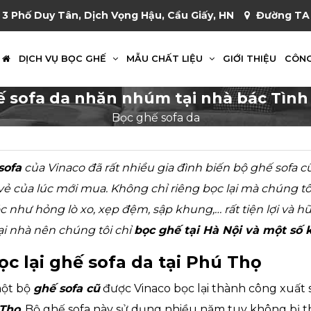
 3 Phố Duy Tân, Dịch Vọng Hậu, Cầu Giấy, HN
Đường TA 
DỊCH VỤ BỌC GHẾ
MẪU CHẤT LIỆU
GIỚI THIỆU
CÔNG
hế sofa da nhăn nhúm tại nhà bác Tình
Bọc ghế sofa da
sofa
của Vinaco đã rất nhiều gia đình biến bộ ghế sofa 
 vẻ của lúc mới mua. Không chỉ riêng bọc lại mà chúng t
c như hỏng lò xo, xẹp đệm, sập khung,… rất tiện lợi và h
tại nhà nên chúng tôi chỉ
bọc ghế tại Hà Nội và một số 
ọc lại ghế sofa da tại Phú Thọ
một bộ
ghế sofa cũ
được Vinaco bọc lại thành công xuất s
Thọ
. Bộ ghế sofa này sử dụng nhiều năm tuy không bị 