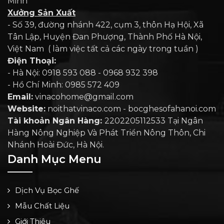
Minh
Xưởng Sản Xuất
- Số 39, đường nhánh 422, cụm 3, thôn Hạ Hội, Xã
Tân Lập, Huyện Đan Phượng, Thành Phố Hà Nội,
Việt Nam ( làm việc tất cả các ngày trong tuần )
Điện Thoại:
- Hà Nội: 0918 593 088 - 0968 932 398
- Hồ Chí Minh: 0985 572 409
Email:
vinacohome@gmail.com
Website:
noithatvinaco.com - bocghesofahanoi.com
Tài khoản Ngân Hàng:
2202205112533 Tại Ngân
Hàng Nông Nghiệp Và Phát Triển Nông Thôn, Chi
Nhánh Hoài Đức, Hà Nội.
Danh Mục Menu
Dịch Vụ Bọc Ghế
Mẫu Chất Liệu
Giới Thiệu