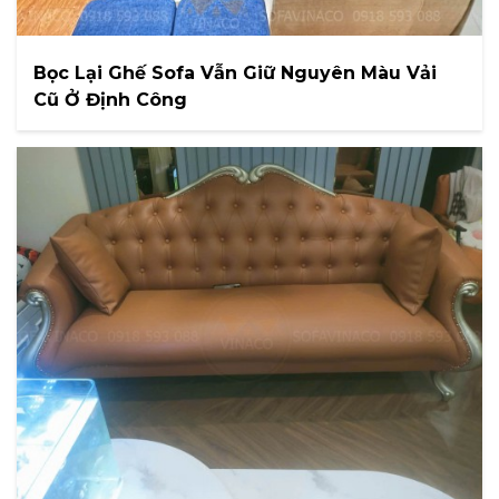
Bọc Lại Ghế Sofa Vẫn Giữ Nguyên Màu Vải
Cũ Ở Định Công