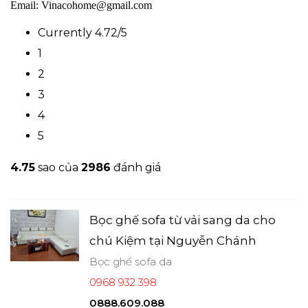
Email: Vinacohome@gmail.com
Currently 4.72/5
1
2
3
4
5
4.7
5
sao của
2986
đánh giá
Bọc ghế sofa từ vải sang da cho
chú Kiệm tại Nguyễn Chánh
Bọc ghế sofa da
0968 932 398
0888.609.088