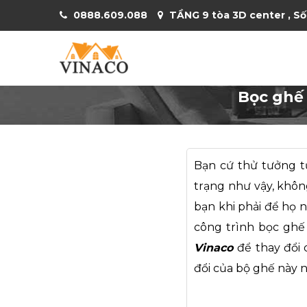
0888.609.088
TẦNG 9 tòa 3D center , Số
Bọc ghế 
Bạn cứ thử tưởng tư
trạng như vậy, khôn
bạn khi phải để họ 
công trình
bọc ghế
Vinaco
để thay đổi 
đổi của bộ ghế này 