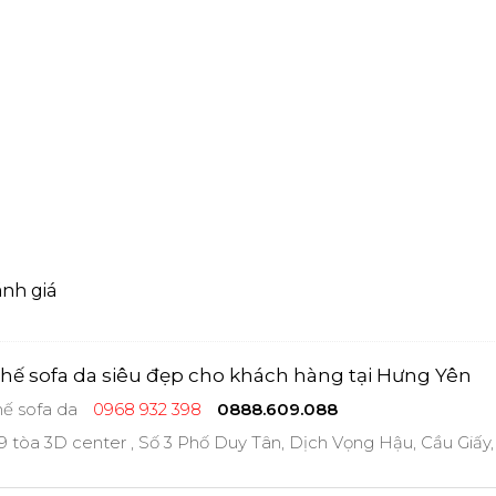
5
nh giá
hế sofa da siêu đẹp cho khách hàng tại Hưng Yên
ế sofa da
0968 932 398
0888.609.088
 tòa 3D center , Số 3 Phố Duy Tân, Dịch Vọng Hậu, Cầu Giấy