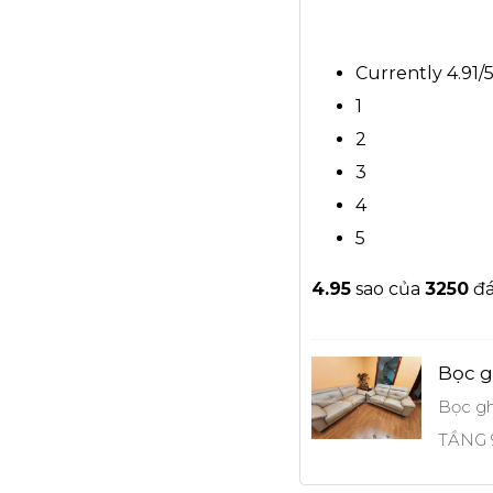
Currently 4.91/
1
2
3
4
5
4.9
5
sao của
3250
đá
Bọc g
Bọc gh
TẦNG 9