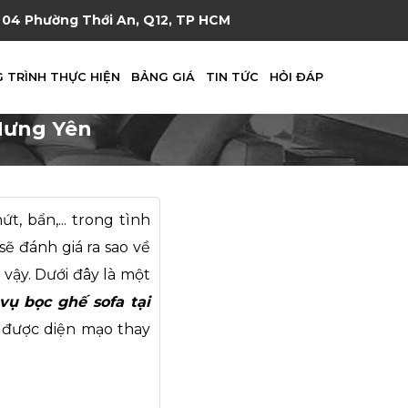
04 Phường Thới An, Q12, TP HCM
 TRÌNH THỰC HIỆN
BẢNG GIÁ
TIN TỨC
HỎI ĐÁP
 Hưng Yên
, bẩn,... trong tình
ẽ đánh giá ra sao về
vậy. Dưới đây là một
vụ bọc ghế sofa tại
y được diện mạo thay