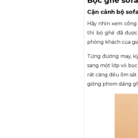
Bọc ghế sofa
Cận cảnh bộ sof
Hãy nhìn xem công t
thì bộ ghế đã được 
phòng khách của gia
Từng đường may, kỹ 
sang một lớp vỏ bọc 
rất căng đều ôm sát
giống phom dáng gh