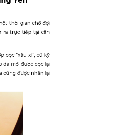
ưng Yên
ột thời gian chờ đợi
ra trực tiếp tại căn
 bọc "xấu xí", cũ kỹ
p da mới được bọc lại
a cũng được nhấn lại