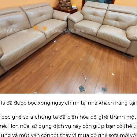
fa đã được bọc xong ngay chính tại nhà khách hàng tạ
 bọc ghế sofa chúng ta đã biến hóa bộ ghế thành một
ẻ. Hơn nữa, sử dụng dịch vụ này còn giúp bạn có thể tiế
ung và mút vẫn còn tốt thay vì mua bộ ghế sofa mới với