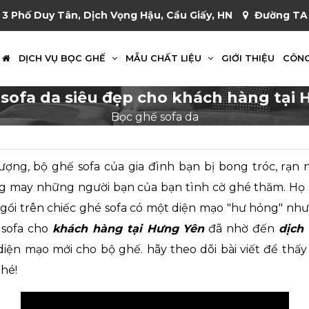
 3 Phố Duy Tân, Dịch Vọng Hậu, Cầu Giấy, HN
Đường TA 
DỊCH VỤ BỌC GHẾ
MẪU CHẤT LIỆU
GIỚI THIỆU
CÔNG
sofa da siêu đẹp cho khách hàng tại
Bọc ghế sofa da
ợng, bộ ghế sofa của gia đình bạn bị bong tróc, rạn nứt
g may những người bạn của bạn tình cờ ghé thăm. Họ s
ngồi trên chiếc ghé sofa có một diện mạo "hư hỏng" như 
 sofa
cho
khách hàng tại Hưng Yên
đã nhờ đến
dịch 
diện mạo mới cho bộ ghế. hãy theo dõi bài viết để thấ
nhé!