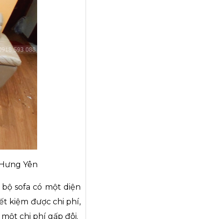
i Hưng Yên
 bộ sofa có một diện
t kiệm được chi phí,
 một chi phí gấp đôi.