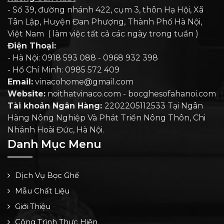
- Số 39, đường nhánh 422, cụm 3, thôn Hạ Hội, Xã
Tân Lập, Huyện Đan Phượng, Thành Phố Hà Nội,
Việt Nam ( làm việc tất cả các ngày trong tuần )
Điện Thoại:
- Hà Nội: 0918 593 088 - 0968 932 398
- Hồ Chí Minh: 0985 572 409
Email:
vinacohome@gmail.com
Website:
noithatvinaco.com - bocghesofahanoi.com
Tài khoản Ngân Hàng:
2202205112533 Tại Ngân
Hàng Nông Nghiệp Và Phát Triển Nông Thôn, Chi
Nhánh Hoài Đức, Hà Nội.
Danh Mục Menu
Dịch Vụ Bọc Ghế
Mẫu Chất Liệu
Giới Thiệu
Công Trình Thực Hiện