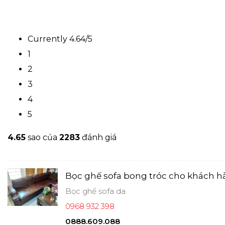
Currently 4.64/5
1
2
3
4
5
4.6
5
sao của
2283
đánh giá
Bọc ghế sofa bong tróc cho khách h
Bọc ghế sofa da
0968 932 398
0888.609.088